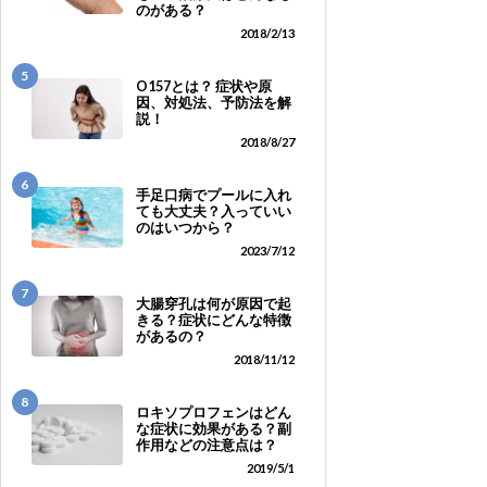
のがある？
2018/2/13
5
O157とは？ 症状や原
因、対処法、予防法を解
説！
2018/8/27
6
手足口病でプールに入れ
ても大丈夫？入っていい
のはいつから？
2023/7/12
7
大腸穿孔は何が原因で起
きる？症状にどんな特徴
があるの？
2018/11/12
8
ロキソプロフェンはどん
な症状に効果がある？副
作用などの注意点は？
2019/5/1