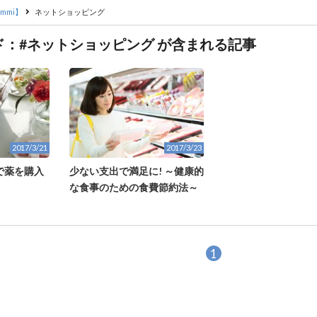
mmi】
ネットショッピング
ド：#ネットショッピング が含まれる記事
2017/3/21
2017/3/23
で薬を購入
少ない支出で満足に! ～健康的
な食事のための食費節約法～
1