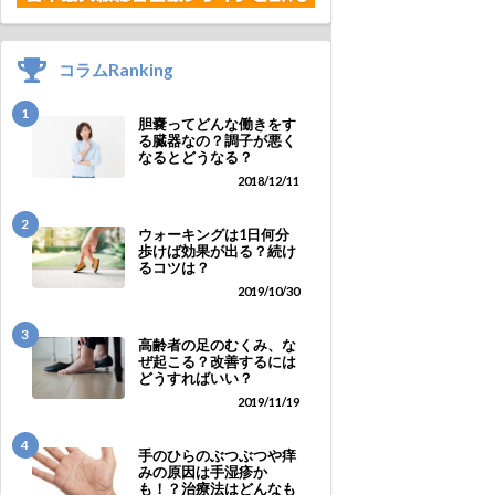
コラムRanking
1
胆嚢ってどんな働きをす
る臓器なの？調子が悪く
なるとどうなる？
2018/12/11
2
ウォーキングは1日何分
歩けば効果が出る？続け
るコツは？
2019/10/30
3
高齢者の足のむくみ、な
ぜ起こる？改善するには
どうすればいい？
2019/11/19
4
手のひらのぶつぶつや痒
みの原因は手湿疹か
も！？治療法はどんなも