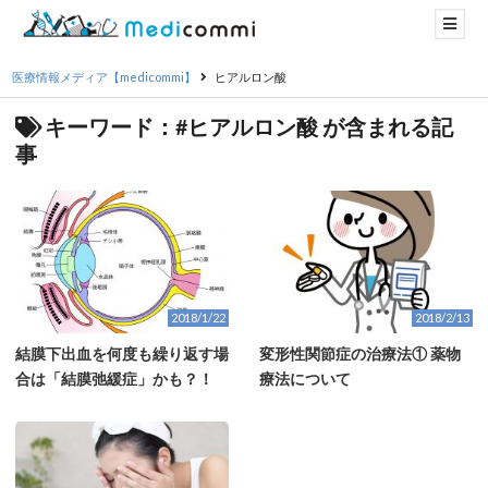
医療情報メディア【medicommi】
ヒアルロン酸
キーワード：#ヒアルロン酸 が含まれる記
事
2018/1/22
2018/2/13
結膜下出血を何度も繰り返す場
変形性関節症の治療法① 薬物
合は「結膜弛緩症」かも？！
療法について