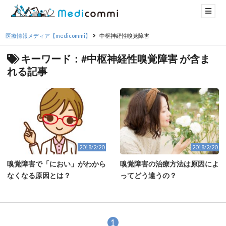
医療情報メディア【medicommi】
中枢神経性嗅覚障害
キーワード：#中枢神経性嗅覚障害 が含ま
れる記事
2018/2/20
2018/2/20
嗅覚障害で「におい」がわから
嗅覚障害の治療方法は原因によ
なくなる原因とは？
ってどう違うの？
1