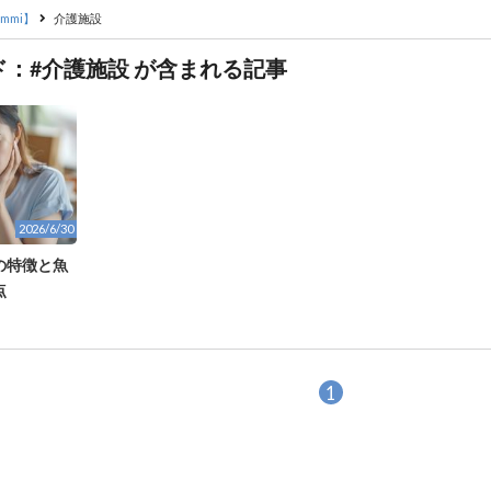
mmi】
介護施設
ド：#介護施設 が含まれる記事
2026/6/30
の特徴と魚
点
1