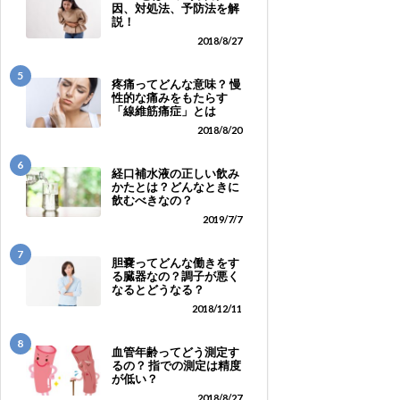
因、対処法、予防法を解
説！
2018/8/27
5
疼痛ってどんな意味？ 慢
性的な痛みをもたらす
「線維筋痛症」とは
2018/8/20
6
経口補水液の正しい飲み
かたとは？どんなときに
飲むべきなの？
2019/7/7
7
胆嚢ってどんな働きをす
る臓器なの？調子が悪く
なるとどうなる？
2018/12/11
8
血管年齢ってどう測定す
るの？ 指での測定は精度
が低い？
2018/8/27