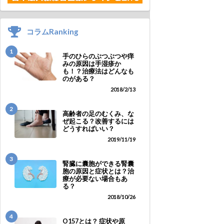
コラムRanking
1
手のひらのぶつぶつや痒
みの原因は手湿疹か
も！？治療法はどんなも
のがある？
2018/2/13
2
高齢者の足のむくみ、な
ぜ起こる？改善するには
どうすればいい？
2019/11/19
3
腎臓に囊胞ができる腎囊
胞の原因と症状とは？治
療が必要ない場合もあ
る？
2018/10/26
4
O157とは？ 症状や原