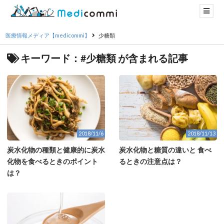
医療情報メディア【medicommi】
少糖類
キーワード：#少糖類 が含まれる記事
2018/11/6
2018/11/13
炭水化物の種類と健康的に炭水
炭水化物と糖質の違いと 食べ
化物を食べるときのポイント
るときの注意点は？
は？