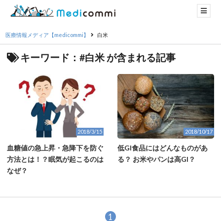
医療情報メディア【medicommi】
白米
キーワード：#白米 が含まれる記事
2018/3/15
2018/10/17
血糖値の急上昇・急降下を防ぐ
低GI食品にはどんなものがあ
方法とは！？眠気が起こるのは
る？ お米やパンは高GI？
なぜ？
1