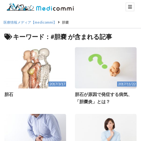
医療情報メディア【medicommi】
胆嚢
キーワード：#胆嚢 が含まれる記事
2017/3/17
2017/11/22
胆石
胆石が原因で発症する病気、
「胆嚢炎」とは？