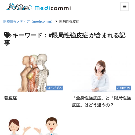
医療情報メディア【medicommi】
限局性強皮症
キーワード：#限局性強皮症 が含まれる記
事
2017/3/29
2018/1/9
強皮症
「全身性強皮症」と「限局性強
皮症」はどう違うの？