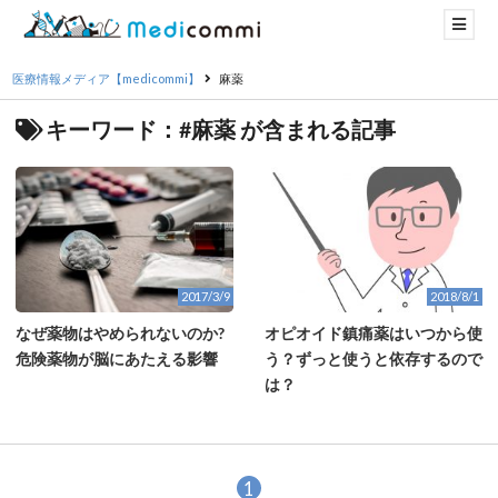
医療情報メディア【medicommi】
麻薬
キーワード：#麻薬 が含まれる記事
2017/3/9
2018/8/1
なぜ薬物はやめられないのか?
オピオイド鎮痛薬はいつから使
危険薬物が脳にあたえる影響
う？ずっと使うと依存するので
は？
1