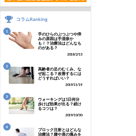
コラムRanking
1
手のひらのぶつぶつや痒
みの原因は手湿疹か
も！？治療法はどんなも
のがある？
2018/2/13
2
高齢者の足のむくみ、な
ぜ起こる？改善するには
どうすればいい？
2019/11/19
3
ウォーキングは1日何分
歩けば効果が出る？続け
るコツは？
2019/10/30
4
ブロック注射とはどんな
治療法？腰や肩の痛みを