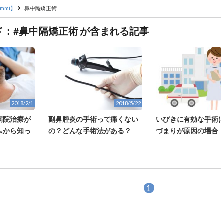
mmi】
鼻中隔矯正術
ド：#鼻中隔矯正術 が含まれる記事
2018/2/1
2018/5/22
病院治療が
副鼻腔炎の手術って痛くない
いびきに有効な手術は
ムから知っ
の？どんな手術法がある？
づまりが原因の場合 
1