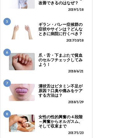
改善できるのはなぜ？
2019/1/18
5
ギラン・バレー症候群の
症状やサインは？どんな
ときに病院に行くべき？
2017/10/18
6
爪・舌・下まぶたで貧血
のセルフチェックしてみ
よう！
2018/6/21
7
溝状舌はビタミン不足が
原因？口臭や痛みをケア
する方法は？
2018/1/29
8
女性の性的興奮の４段階
～興奮からオルガスム、
そして収束まで
2017/1/23