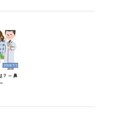
2018/7/3
？ ～ 鼻
～