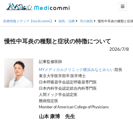
医療情報メディア【medicommi】
病気・治療
耳の病気
慢性中耳炎の種類と症
慢性中耳炎の種類と症状の特徴について
2026/7/8
記事監修医師
MYメディカルクリニック横浜みなとみらい
院長
東京大学医学部卒 医学博士
日本呼吸器学会認定呼吸器専門医
日本内科学会認定総合内科専門医
人間ドック学会認定医
難病指定医
Member of American College of Physicians
山本 康博 先生