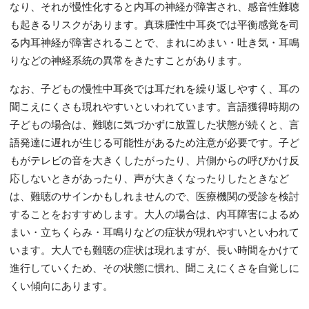
なり、それが慢性化すると内耳の神経が障害され、感音性難聴
も起きるリスクがあります。真珠腫性中耳炎では平衡感覚を司
る内耳神経が障害されることで、まれにめまい・吐き気・耳鳴
りなどの神経系統の異常をきたすことがあります。
なお、子どもの慢性中耳炎では耳だれを繰り返しやすく、耳の
聞こえにくさも現れやすいといわれています。言語獲得時期の
子どもの場合は、難聴に気づかずに放置した状態が続くと、言
語発達に遅れが生じる可能性があるため注意が必要です。子ど
もがテレビの音を大きくしたがったり、片側からの呼びかけ反
応しないときがあったり、声が大きくなったりしたときなど
は、難聴のサインかもしれませんので、医療機関の受診を検討
することをおすすめします。大人の場合は、内耳障害によるめ
まい・立ちくらみ・耳鳴りなどの症状が現れやすいといわれて
います。大人でも難聴の症状は現れますが、長い時間をかけて
進行していくため、その状態に慣れ、聞こえにくさを自覚しに
くい傾向にあります。