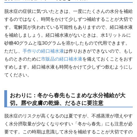
脱水症の症状に気づいたときは、一度にたくさんの水分を補給
するのではなく、時間をかけて少しずつ補給することが大切で
す。電解質が失われている可能性もありますので、経口補水液
を補給しましょう。経口補水液がないときは、水1リットルに
砂糖40グラムと塩30グラムを溶かしたもので代用できます。
ただし、
手作りの経口補水液
は作りおきができないので、もし
ものときのために
市販品の経口補水液
を備えておくことをおす
すめします。経口補水液も時間をかけて少しずつ飲むようにし
てください。
おわりに：冬から春先もこまめな水分補給が大
切。唇や皮膚の乾燥、だるさに要注意
脱水症のリスクが高くなるのは夏ですが、不感蒸泄が増えやす
く水分摂取量が少なくなりやすい「冬から春先」にも注意が必
要です。この時期は意識して水分を補給することが大切ですの