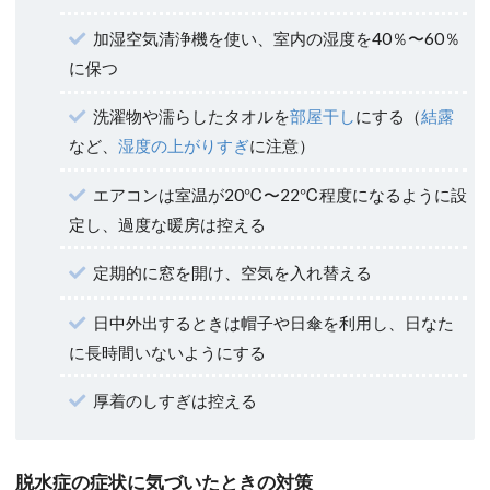
加湿空気清浄機を使い、室内の湿度を40％〜60％
に保つ
洗濯物や濡らしたタオルを
部屋干し
にする（
結露
など、
湿度の上がりすぎ
に注意）
エアコンは室温が20℃〜22℃程度になるように設
定し、過度な暖房は控える
定期的に窓を開け、空気を入れ替える
日中外出するときは帽子や日傘を利用し、日なた
に長時間いないようにする
厚着のしすぎは控える
脱水症の症状に気づいたときの対策