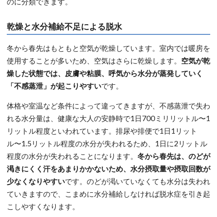
のに分類できます。
乾燥と水分補給不足による脱水
冬から春先はもともと空気が乾燥しています。室内では暖房を
使用することが多いため、空気はさらに乾燥します。
空気が乾
燥した状態では、皮膚や粘膜、呼気から水分が蒸発していく
「不感蒸泄」が起こりやすい
です。
体格や室温など条件によって違ってきますが、不感蒸泄で失わ
れる水分量は、健康な大人の安静時で1日700ミリリットル〜1
リットル程度といわれています。排尿や排便で1日1リット
ル〜1.5リットル程度の水分が失われるため、1日に2リットル
程度の水分が失われることになります。
冬から春先は、のどが
渇きにくく汗をあまりかかないため、水分摂取量や摂取回数が
少なくなりやすい
です。のどが渇いていなくても水分は失われ
ていきますので、こまめに水分補給しなければ脱水症を引き起
こしやすくなります。