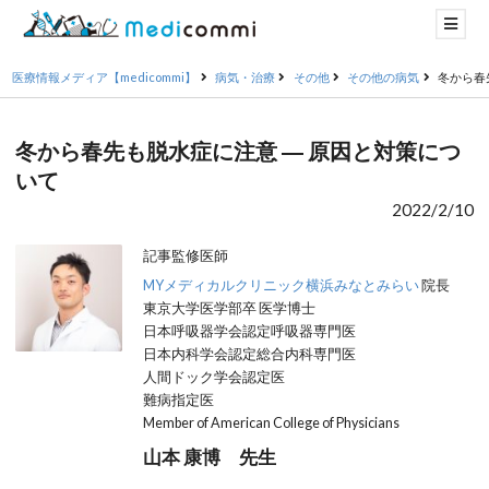
医療情報メディア【medicommi】
病気・治療
その他
その他の病気
冬から春
冬から春先も脱水症に注意 ― 原因と対策につ
いて
2022/2/10
記事監修医師
MYメディカルクリニック横浜みなとみらい
院長
東京大学医学部卒 医学博士
日本呼吸器学会認定呼吸器専門医
日本内科学会認定総合内科専門医
人間ドック学会認定医
難病指定医
Member of American College of Physicians
山本 康博 先生