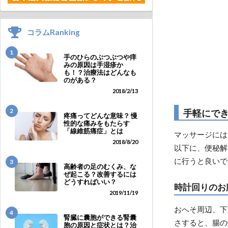
コラムRanking
1
手のひらのぶつぶつや痒
みの原因は手湿疹か
も！？治療法はどんなも
のがある？
2018/2/13
2
手軽にで
疼痛ってどんな意味？ 慢
性的な痛みをもたらす
「線維筋痛症」とは
マッサージには
2018/8/20
以下に、便秘解
に行うと良いで
3
高齢者の足のむくみ、な
ぜ起こる？改善するには
どうすればいい？
時計回りのお
2019/11/19
おへそ周辺、下
4
腎臓に囊胞ができる腎囊
さすると、腸の
胞の原因と症状とは？治