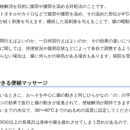
秘解消を目的に腹部や腰部を温める対処法のことです。
トタオルやカイロなどで腹部や腰部を温め、その温めた部位が4℃
が続く刺激を与えます。継続した温刺激を与えることで、腸の蠕動
間行えばよいのか、一日何回行えばよいのか、その効果の違いに
に関しては、排便状況や腹部症状などによって各自で調整するよ
らない場合は、腸に何らかの病気がある場合もあります。病院を
できる便秘マッサージ
いるときに、おへそを中心に腸の動きと同じひらがなの「の」の
ジの効果で血行と腸の動きが促進されて、便秘解消が期待できま
いまでの水位で、38〜40℃までのぬるめの温度に設定してくださ
30分以上の長風呂は身体や腸を疲れさせてしまう恐れがあるので、
ようにしましょう。