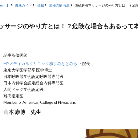
mmi】
健康ガイド
便秘
便秘の解消法
便秘解消マッサージのやり方とは！？危
ッサージのやり方とは！？危険な場合もあるって
記事監修医師
MYメディカルクリニック横浜みなとみらい
院長
東京大学医学部卒 医学博士
日本呼吸器学会認定呼吸器専門医
日本内科学会認定総合内科専門医
人間ドック学会認定医
難病指定医
Member of American College of Physicians
山本 康博 先生