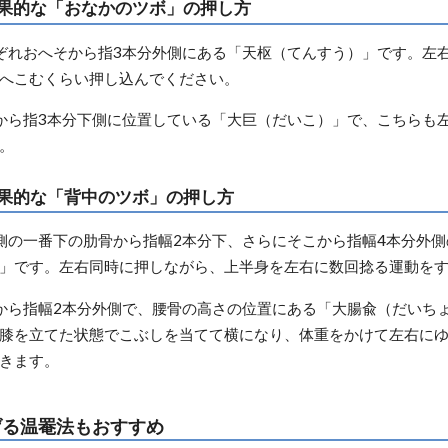
果的な「おなかのツボ」の押し方
ぞれおへそから指3本分外側にある「天枢（てんすう）」です。左
へこむくらい押し込んでください。
から指3本分下側に位置している「大巨（だいこ）」で、こちらも
。
果的な「背中のツボ」の押し方
側の一番下の肋骨から指幅2本分下、さらにそこから指幅4本分外
」です。左右同時に押しながら、上半身を左右に数回捻る運動を
から指幅2本分外側で、腰骨の高さの位置にある「大腸兪（だいち
膝を立てた状態でこぶしを当てて横になり、体重をかけて左右に
きます。
げる温罨法もおすすめ