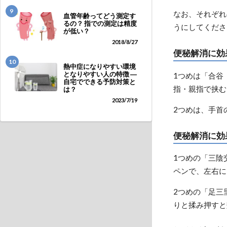
9
なお、それぞれ
血管年齢ってどう測定す
るの？ 指での測定は精度
うにしてくださ
が低い？
2018/8/27
便秘解消に効
10
熱中症になりやすい環境
となりやすい人の特徴 ―
1つめは「合谷
自宅でできる予防対策と
指・親指で挟む
は？
2023/7/19
2つめは、手首
便秘解消に効
1つめの「三陰
ペンで、左右に
2つめの「足三
りと揉み押すと