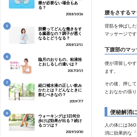
療が必要ない場合もあ
る？
腰をさするマ
2018/10/26
背筋を伸ばした
5
胆嚢ってどんな働きをす
マッサージです
る臓器なの？調子が悪く
なるとどうなる？
2018/12/11
下腹部のマッ
6
臨月のおりもの、粘液栓
便が滞留しやす
とおしるしの違いは？
ます。
2017/3/15
7
その後、押して
経口補水液の正しい飲み
かたとは？どんなときに
とおなかの張り
飲むべきなの？
2019/7/7
便秘解消
8
ウォーキングは1日何分
歩けば効果が出る？続け
人の体には36
るコツは？
2019/10/30
消に効果的な「