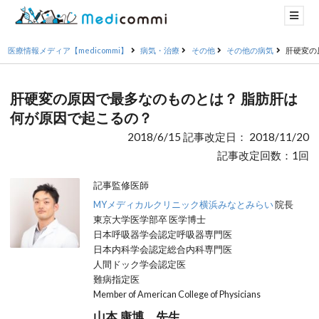
医療情報メディア【medicommi】
病気・治療
その他
その他の病気
肝硬変の
肝硬変の原因で最多なのものとは？ 脂肪肝は
何が原因で起こるの？
2018/6/15 記事改定日： 2018/11/20
記事改定回数：1回
記事監修医師
MYメディカルクリニック横浜みなとみらい
院長
東京大学医学部卒 医学博士
日本呼吸器学会認定呼吸器専門医
日本内科学会認定総合内科専門医
人間ドック学会認定医
難病指定医
Member of American College of Physicians
山本 康博 先生