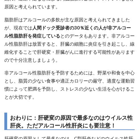
原因と考えられています。
脂肪肝はアルコールの多飲が主な原因と考えられてきました
が、現在では
人間ドック受診者の30％近くの人が非アルコー
ル性脂肪肝を発症している
とのデータもあります。非アルコー
ル性脂肪肝は放置すると、肝臓の細胞に炎症を引き起こし、線
維化することで肝硬変・肝臓がんに進行する可能性があります
ので十分注意しましょう。
非アルコール性脂肪肝を予防するためには、野菜や和食を中心
とし、脂質の少ない食事や適正カロリーの厳守、適度な運動習
慣によって肥満を予防し、ストレスの少ない生活を心がけるこ
とが大切です。
おわりに：肝硬変の原因で最多なのはウイルス性
肝炎。ただアルコール性肝炎にも要注意！
肝硬変の原因として最多なのは、C型肝炎などのウイルス性肝