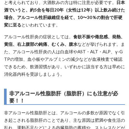
と考えられており、大酒飲みの方は特に注意が必要です。
日本
酒でいうと、約5合を毎日20年（女性は12年）以上飲み続けた
場合、アルコール性肝線維症を経て、10〜30％の割合で肝硬
変に至る
といわれています。
アルコール性肝炎の症状としては、
食欲不振や倦怠感、発熱、
黄疸、右上腹部の鈍痛、むくみ、腹水
などが挙げられます。ま
た、アルコール性肝炎の人は白血球やAST・ALT・ALP、γ-G
TPの増加、血小板やアルブミンの減少などが血液検査で確認
できるため、飲酒習慣があり、いずれかに該当する方は早めに
消化器内科を受診しましょう。
非アルコール性脂肪肝（脂肪肝）にも注意が必
要！！
非アルコール性脂肪肝とは、アルコールの多飲が原因でなく引
き起こされる脂肪肝のことであり、主な原因は肥満や食生活の
乱れ、運動不足などによる内臓脂肪の蓄積や、ストレスなどが