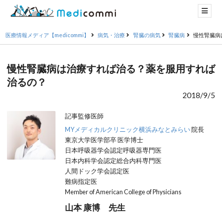
医療情報メディア【medicommi】
病気・治療
腎臓の病気
腎臓病
慢性腎臓病
慢性腎臓病は治療すれば治る？薬を服用すれば
治るの？
2018/9/5
記事監修医師
MYメディカルクリニック横浜みなとみらい
院長
東京大学医学部卒 医学博士
日本呼吸器学会認定呼吸器専門医
日本内科学会認定総合内科専門医
人間ドック学会認定医
難病指定医
Member of American College of Physicians
山本 康博 先生