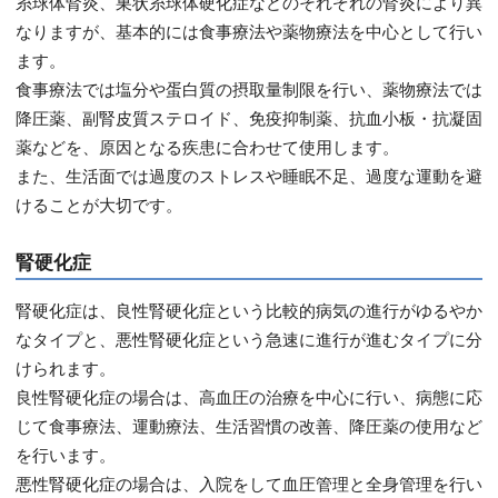
糸球体腎炎、巣状糸球体硬化症などのそれぞれの腎炎により異
なりますが、基本的には食事療法や薬物療法を中心として行い
ます。
食事療法では塩分や蛋白質の摂取量制限を行い、薬物療法では
降圧薬、副腎皮質ステロイド、免疫抑制薬、抗血小板・抗凝固
薬などを、原因となる疾患に合わせて使用します。
また、生活面では過度のストレスや睡眠不足、過度な運動を避
けることが大切です。
腎硬化症
腎硬化症は、良性腎硬化症という比較的病気の進行がゆるやか
なタイプと、悪性腎硬化症という急速に進行が進むタイプに分
けられます。
良性腎硬化症の場合は、高血圧の治療を中心に行い、病態に応
じて食事療法、運動療法、生活習慣の改善、降圧薬の使用など
を行います。
悪性腎硬化症の場合は、入院をして血圧管理と全身管理を行い