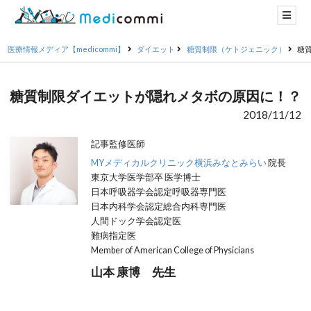
医療情報メディア【medicommi】
ダイエット
糖質制限（ケトジェニック）
糖
糖質制限ダイエットが隠れメタボの原因に！？
2018/11/12
記事監修医師
MYメディカルクリニック横浜みなとみらい
院長
東京大学医学部卒 医学博士
日本呼吸器学会認定呼吸器専門医
日本内科学会認定総合内科専門医
人間ドック学会認定医
難病指定医
Member of American College of Physicians
山本 康博 先生