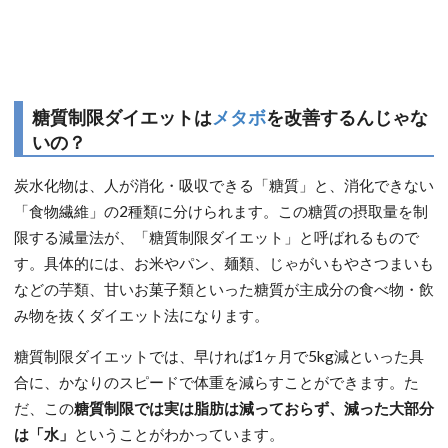
糖質制限ダイエットは
メタボ
を改善するんじゃな
いの？
炭水化物は、人が消化・吸収できる「糖質」と、消化できない
「食物繊維」の2種類に分けられます。この糖質の摂取量を制
限する減量法が、「糖質制限ダイエット」と呼ばれるもので
す。具体的には、お米やパン、麺類、じゃがいもやさつまいも
などの芋類、甘いお菓子類といった糖質が主成分の食べ物・飲
み物を抜くダイエット法になります。
糖質制限ダイエットでは、早ければ1ヶ月で5kg減といった具
合に、かなりのスピードで体重を減らすことができます。た
だ、この
糖質制限では実は脂肪は減っておらず、減った大部分
は「水」
ということがわかっています。