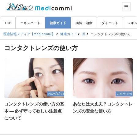
TOP
エキスパート
健康ガイド
病気・治療
ダイエット
スキ
医療情報メディア【medicommi】
健康ガイド
目
コンタクトレンズの使い方
コンタクトレンズの使い方
2025/4/30
2017/1/25
コンタクトレンズの使い方の基
あなたは大丈夫？コンタクトレ
本 ― 必ず守って欲しい注意点
ンズの安全な使い方
について