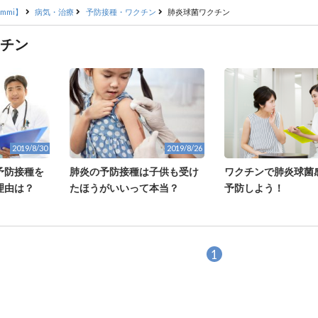
mmi】
病気・治療
予防接種・ワクチン
肺炎球菌ワクチン
チン
2019/8/30
2019/8/26
ワクチンで肺炎球菌
予防接種を
肺炎の予防接種は子供も受け
予防しよう！
理由は？
たほうがいいって本当？
1