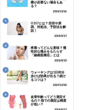
療が必要ない場合もあ
る？
2018/10/26
5
O157とは？ 症状や原
因、対処法、予防法を解
説！
2018/8/27
6
疼痛ってどんな意味？ 慢
性的な痛みをもたらす
「線維筋痛症」とは
2018/8/20
7
ウォーキングは1日何分
歩けば効果が出る？続け
るコツは？
2019/10/30
8
血管年齢ってどう測定す
るの？ 指での測定は精度
が低い？
2018/8/27