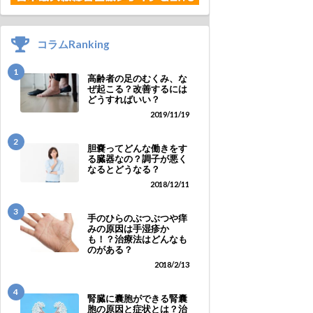
コラムRanking
1
高齢者の足のむくみ、な
ぜ起こる？改善するには
どうすればいい？
2019/11/19
2
胆嚢ってどんな働きをす
る臓器なの？調子が悪く
なるとどうなる？
2018/12/11
3
手のひらのぶつぶつや痒
みの原因は手湿疹か
も！？治療法はどんなも
のがある？
2018/2/13
4
腎臓に囊胞ができる腎囊
胞の原因と症状とは？治