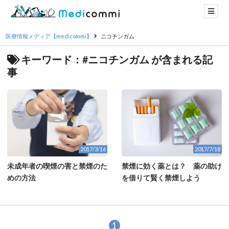
医療情報メディア【medicommi】
ニコチンガム
キーワード：#ニコチンガム が含まれる記
事
2017/7/18
2017/3/16
禁煙に効く薬とは？ 薬の助け
未成年者の喫煙の害と禁煙のた
を借りて賢く禁煙しよう
めの方法
1