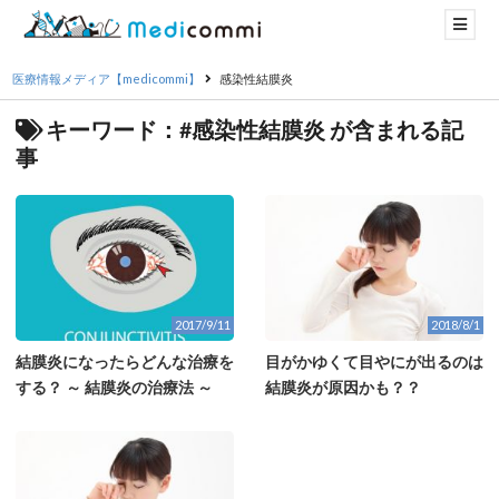
医療情報メディア【medicommi】
感染性結膜炎
キーワード：#感染性結膜炎 が含まれる記
事
2017/9/11
2018/8/1
結膜炎になったらどんな治療を
目がかゆくて目やにが出るのは
する？ ～ 結膜炎の治療法 ～
結膜炎が原因かも？？