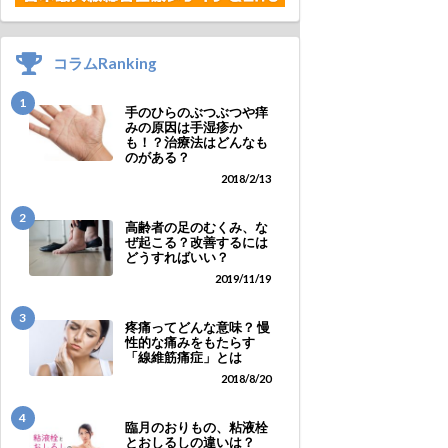
コラムRanking
1
手のひらのぶつぶつや痒
みの原因は手湿疹か
も！？治療法はどんなも
のがある？
2018/2/13
2
高齢者の足のむくみ、な
ぜ起こる？改善するには
どうすればいい？
2019/11/19
3
疼痛ってどんな意味？ 慢
性的な痛みをもたらす
「線維筋痛症」とは
2018/8/20
4
臨月のおりもの、粘液栓
とおしるしの違いは？