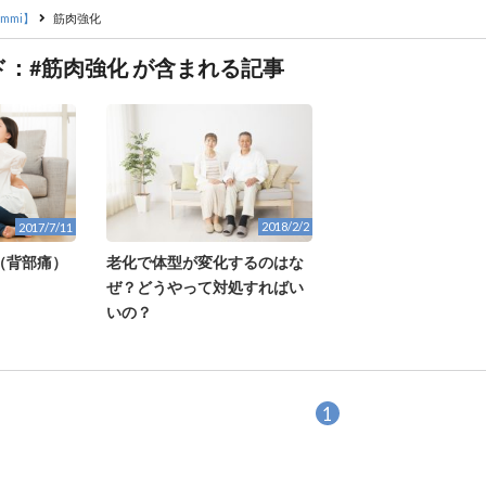
mmi】
筋肉強化
ド：#筋肉強化 が含まれる記事
2018/2/2
2017/7/11
老化で体型が変化するのはな
（背部痛）
ぜ？どうやって対処すればい
いの？
1