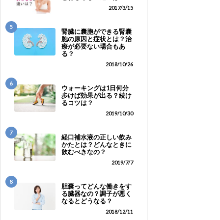
2017/3/15
5
腎臓に囊胞ができる腎囊
胞の原因と症状とは？治
療が必要ない場合もあ
る？
2018/10/26
6
ウォーキングは1日何分
歩けば効果が出る？続け
るコツは？
2019/10/30
7
経口補水液の正しい飲み
かたとは？どんなときに
飲むべきなの？
2019/7/7
8
胆嚢ってどんな働きをす
る臓器なの？調子が悪く
なるとどうなる？
2018/12/11