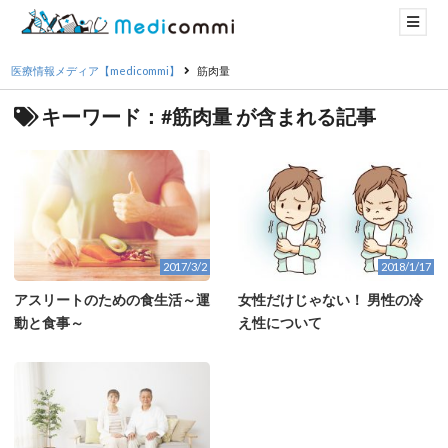
医療情報メディア【medicommi】
筋肉量
キーワード：#筋肉量 が含まれる記事
2017/3/2
2018/1/17
アスリートのための食生活～運
女性だけじゃない！ 男性の冷
動と食事～
え性について