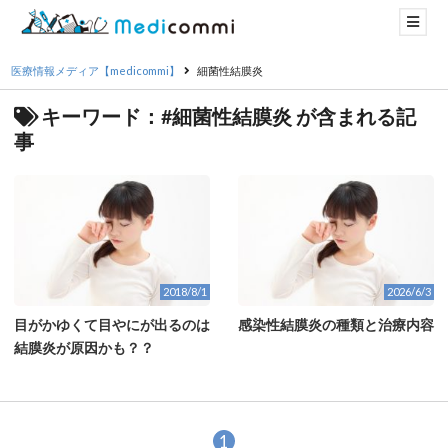
医療情報メディア【medicommi】
細菌性結膜炎
キーワード：#細菌性結膜炎 が含まれる記
事
2018/8/1
2026/6/3
目がかゆくて目やにが出るのは
感染性結膜炎の種類と治療内容
結膜炎が原因かも？？
1