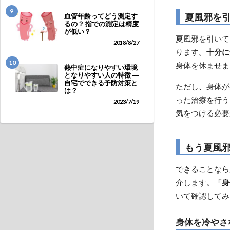
9
夏風邪を
血管年齢ってどう測定す
るの？ 指での測定は精度
が低い？
夏風邪を引いて
2018/8/27
ります。
十分に
10
身体を休ませま
熱中症になりやすい環境
となりやすい人の特徴 ―
自宅でできる予防対策と
ただし、身体が
は？
った治療を行う
2023/7/19
気をつける必要
もう夏風
できることなら
介します。
「身
いて確認してみ
身体を冷やさ