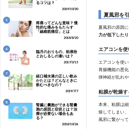
るコツは？
2019/10/30
夏風邪を
5
疼痛ってどんな意味？ 慢
夏風邪の原因に
性的な痛みをもたらす
「線維筋痛症」とは
力が低下したり
2018/8/20
エアコンを使
6
臨月のおりもの、粘液栓
とおしるしの違いは？
エアコンを使い
2017/3/15
胃腸機能の悪化
7
経口補水液の正しい飲み
律神経が乱れや
かたとは？どんなときに
飲むべきなの？
粘膜が乾燥す
2019/7/7
8
本来、粘膜は細
腎臓に囊胞ができる腎囊
胞の原因と症状とは？治
燥してしまい、
療が必要ない場合もあ
る？
風邪に繋がって
2018/10/26