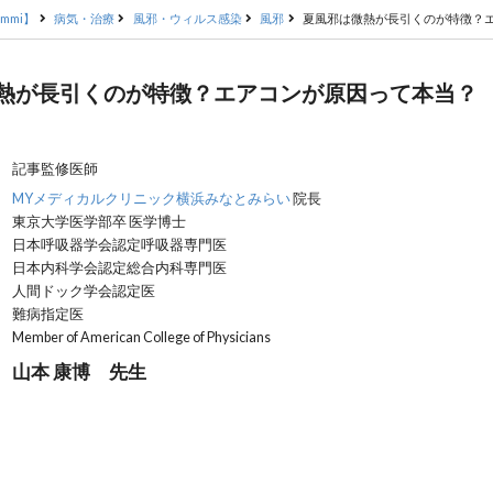
mmi】
病気・治療
風邪・ウィルス感染
風邪
夏風邪は微熱が長引くのが特徴？
熱が長引くのが特徴？エアコンが原因って本当？
記事監修医師
MYメディカルクリニック横浜みなとみらい
院長
東京大学医学部卒 医学博士
日本呼吸器学会認定呼吸器専門医
日本内科学会認定総合内科専門医
人間ドック学会認定医
難病指定医
Member of American College of Physicians
山本 康博 先生