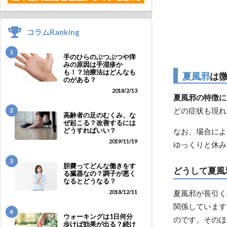
コラムRanking
1
手のひらのぶつぶつや痒
みの原因は手湿疹か
も！？治療法はどんなも
夏風邪
は
のがある？
2018/2/13
夏風邪の特徴に
どの症状も現れ
2
高齢者の足のむくみ、な
ぜ起こる？改善するには
どうすればいい？
なお、場合によ
2019/11/19
ゆっくりと休み
3
胆嚢ってどんな働きをす
どうして夏風
る臓器なの？調子が悪く
なるとどうなる？
夏風邪が長引く
2018/12/11
関係しています
4
ウォーキングは1日何分
のです。そのほ
歩けば効果が出る？続け