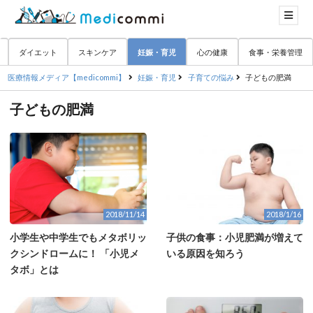
ダイエット
スキンケア
妊娠・育児
心の健康
食事・栄養管理
医療情報メディア【medicommi】
妊娠・育児
子育ての悩み
子どもの肥満
子どもの肥満
2018/11/14
2018/1/16
小学生や中学生でもメタボリッ
子供の食事：小児肥満が増えて
クシンドロームに！ 「小児メ
いる原因を知ろう
タボ」とは