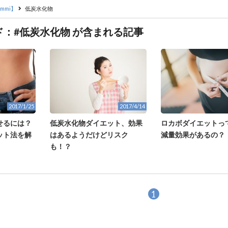
mmi】
低炭水化物
ド：#低炭水化物 が含まれる記事
2017/1/25
2017/4/14
せるには？
低炭水化物ダイエット、効果
ロカボダイエットっ
ット法を解
はあるようだけどリスク
減量効果があるの？
も！？
1