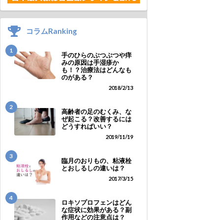
コラムRanking
1
手のひらのぶつぶつや痒
みの原因は手湿疹か
も！？治療法はどんなも
のがある？
2018/2/13
2
高齢者の足のむくみ、な
ぜ起こる？改善するには
どうすればいい？
2019/11/19
3
臨月のおりもの、粘液栓
とおしるしの違いは？
2017/3/15
4
ロキソプロフェンはどん
な症状に効果がある？副
作用などの注意点は？