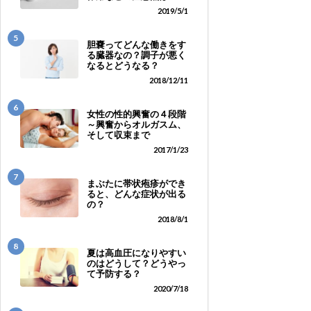
2019/5/1
5
胆嚢ってどんな働きをす
る臓器なの？調子が悪く
なるとどうなる？
2018/12/11
6
女性の性的興奮の４段階
～興奮からオルガスム、
そして収束まで
2017/1/23
7
まぶたに帯状疱疹ができ
ると、どんな症状が出る
の？
2018/8/1
8
夏は高血圧になりやすい
のはどうして？どうやっ
て予防する？
2020/7/18