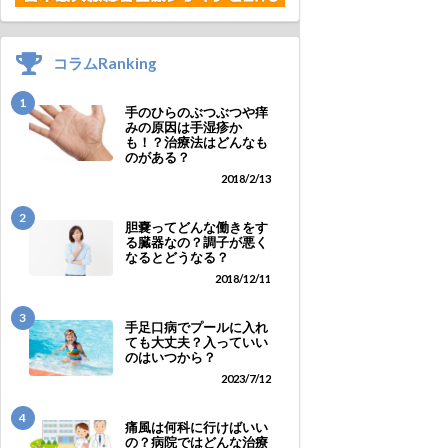
コラムRanking
1
手のひらのぶつぶつや痒
みの原因は手湿疹か
も！？治療法はどんなも
のがある？
2018/2/13
2
胆嚢ってどんな働きをす
る臓器なの？調子が悪く
なるとどうなる？
2018/12/11
3
手足口病でプールに入れ
ても大丈夫？入っていい
のはいつから？
2023/7/12
4
痛風は何科に行けばいい
の？病院ではどんな治療