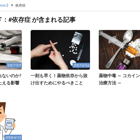
mmi】
依存症
：#依存症 が含まれる記事
2017/3/9
2017/6/16
れないのか?
一刻も早く！薬物依存から抜
薬物中毒 ～ コカイ
たえる影響
け出すためにやるべきこと
治療方法 ～
2018/6/13