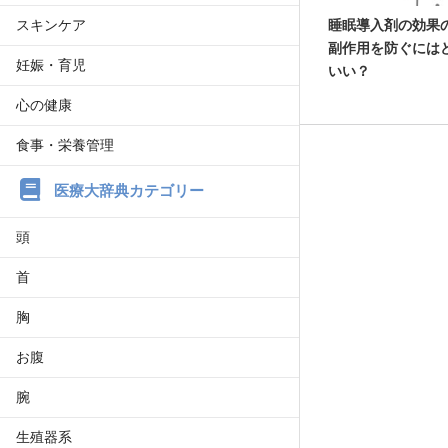
スキンケア
睡眠導入剤の効果
副作用を防ぐには
妊娠・育児
いい？
心の健康
食事・栄養管理
医療大辞典カテゴリー
頭
首
胸
お腹
腕
生殖器系