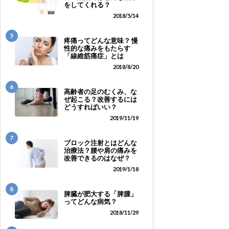
をしてくれる？
2018/5/14
5
疼痛ってどんな意味？ 慢
性的な痛みをもたらす
「線維筋痛症」とは
2018/8/20
6
高齢者の足のむくみ、な
ぜ起こる？改善するには
どうすればいい？
2019/11/19
7
ブロック注射とはどんな
治療法？腰や肩の痛みを
改善できるのはなぜ？
2019/1/18
8
脾臓が肥大する「脾腫」
ってどんな病気？
2018/11/29