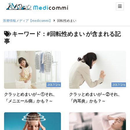
医療情報メディア【medicommi】
回転性めまい
キーワード：#回転性めまい が含まれる記
事
2017/2/6
2017/2/6
クラッとめまいが～①それ、
クラッとめまいが～②それ、
「メニエール病」かも？～
「内耳炎」かも？～