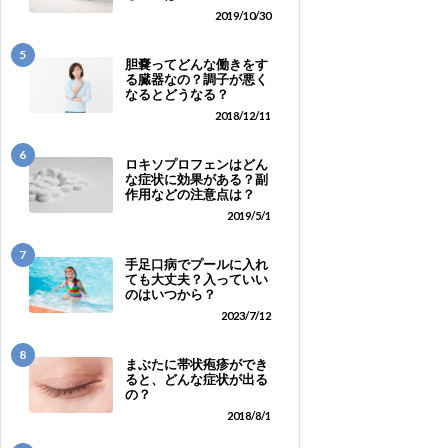
2019/10/30
5
胆嚢ってどんな働きをす
る臓器なの？調子が悪く
なるとどうなる？
2018/12/11
6
ロキソプロフェンはどん
な症状に効果がある？副
作用などの注意点は？
2019/5/1
7
手足口病でプールに入れ
ても大丈夫？入っていい
のはいつから？
2023/7/12
8
まぶたに帯状疱疹ができ
ると、どんな症状が出る
の？
2018/8/1