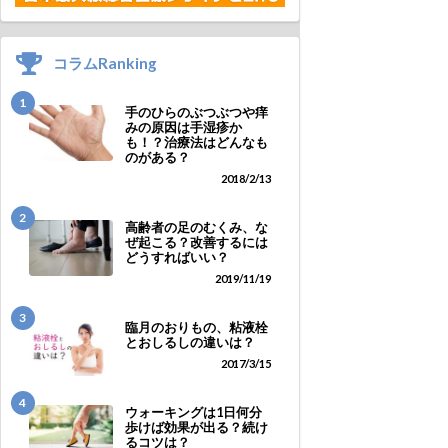
コラムRanking
1
手のひらのぶつぶつや痒
みの原因は手湿疹か
も！？治療法はどんなも
のがある？
2018/2/13
2
高齢者の足のむくみ、な
ぜ起こる？改善するには
どうすればいい？
2019/11/19
3
臨月のおりもの、粘液栓
とおしるしの違いは？
2017/3/15
4
ウォーキングは1日何分
歩けば効果が出る？続け
るコツは？