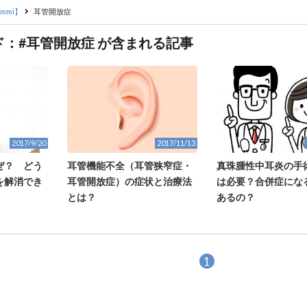
mmi】
耳管開放症
ド：#耳管開放症 が含まれる記事
2017/9/20
2017/11/13
ぜ？ どう
耳管機能不全（耳管狭窄症・
真珠腫性中耳炎の手
を解消でき
耳管開放症）の症状と治療法
は必要？合併症にな
とは？
あるの？
1