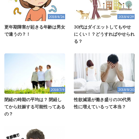
2018/4/26
2018/4/29
更年期障害が起きる年齢は男女
30代はダイエットしてもやせ
で違うの？！
にくい！？どうすればやせられ
る？
2018/7/9
2018/8/20
閉経の時期の平均は？ 閉経し
性欲減退が働き盛りの30代男
てから妊娠する可能性ってある
性に増えているって本当？
の？