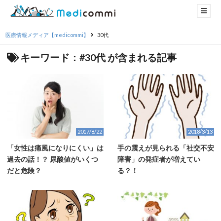
医療情報メディア【medicommi】
30代
キーワード：#30代 が含まれる記事
2017/8/22
2018/3/13
「女性は痛風になりにくい」は
手の震えが見られる「社交不安
過去の話！？ 尿酸値がいくつ
障害」の発症者が増えてい
だと危険？
る？！