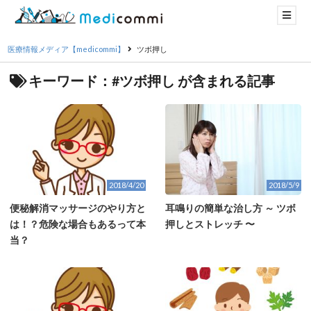
医療情報メディア【medicommi】
ツボ押し
キーワード：#ツボ押し が含まれる記事
2018/4/20
2018/5/9
便秘解消マッサージのやり方と
耳鳴りの簡単な治し方 ～ ツボ
は！？危険な場合もあるって本
押しとストレッチ 〜
当？