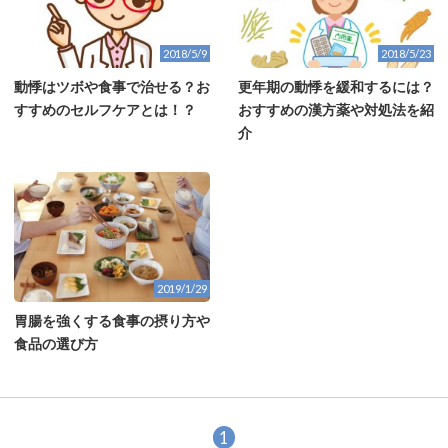
2018/5/9
2018/5/23
動悸はツボや食事で治せる？お
更年期の動悸を緩和するには？
すすめのセルフケアとは！？
おすすめの漢方薬や対処法を紹
介
2019/1/29
胃腸を強くする食事の摂り方や
食品の選び方
1