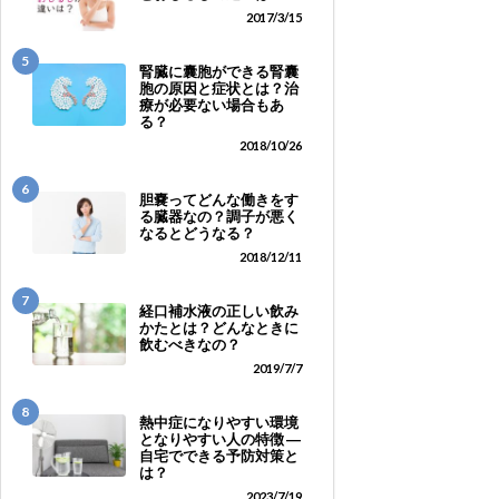
2017/3/15
5
腎臓に囊胞ができる腎囊
胞の原因と症状とは？治
療が必要ない場合もあ
る？
2018/10/26
6
胆嚢ってどんな働きをす
る臓器なの？調子が悪く
なるとどうなる？
2018/12/11
7
経口補水液の正しい飲み
かたとは？どんなときに
飲むべきなの？
2019/7/7
8
熱中症になりやすい環境
となりやすい人の特徴 ―
自宅でできる予防対策と
は？
2023/7/19