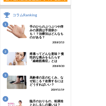
コラムRanking
1
手のひらのぶつぶつや痒
みの原因は手湿疹か
も！？治療法はどんなも
のがある？
2018/2/13
2
疼痛ってどんな意味？ 慢
性的な痛みをもたらす
「線維筋痛症」とは
2018/8/20
3
高齢者の足のむくみ、な
ぜ起こる？改善するには
どうすればいい？
2019/11/19
4
臨月のおりもの、粘液栓
とおしるしの違いは？