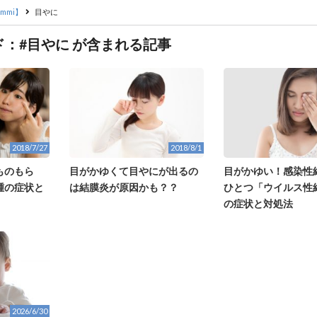
mmi】
目やに
：#目やに が含まれる記事
2018/7/27
2018/8/1
ものもら
目がかゆくて目やにが出るの
目がかゆい！感染性
腫の症状と
は結膜炎が原因かも？？
ひとつ「ウイルス性
の症状と対処法
2026/6/30