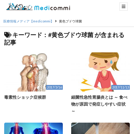
医療情報メディア【medicommi】
黄色ブドウ球菌
キーワード：#黄色ブドウ球菌 が含まれる
記事
2017/3/16
2017/11/13
毒素性ショック症候群
細菌性急性胃腸炎とは ～ 食べ
物が原因で発症しやすい症状
～