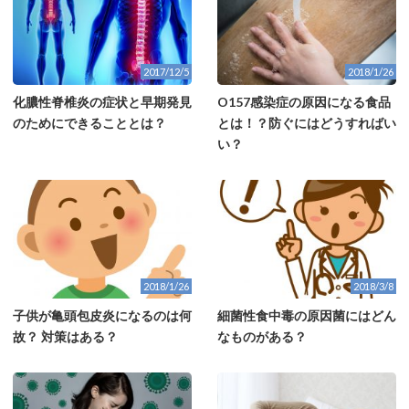
2017/12/5
2018/1/26
化膿性脊椎炎の症状と早期発見
O157感染症の原因になる食品
のためにできることとは？
とは！？防ぐにはどうすればい
い？
2018/1/26
2018/3/8
子供が亀頭包皮炎になるのは何
細菌性食中毒の原因菌にはどん
故？ 対策はある？
なものがある？