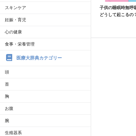
スキンケア
子供の睡眠時無呼
どうして起こるの
妊娠・育児
心の健康
食事・栄養管理
医療大辞典カテゴリー
頭
首
胸
お腹
腕
生殖器系