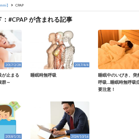
mmi】
CPAP
：#CPAP が含まれる記事
2017/2/28
2017/4/4
吸が止まる
睡眠時無呼吸
睡眠中のいびき、突
候群～
呼吸…睡眠時無呼吸
要注意！
2018/1/31
2024/10/16