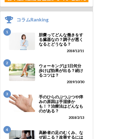
コラムRanking
1
胆嚢ってどんな働きをす
る臓器なの？調子が悪く
なるとどうなる？
2018/12/11
2
ウォーキングは1日何分
歩けば効果が出る？続け
るコツは？
2019/10/30
3
手のひらのぶつぶつや痒
みの原因は手湿疹か
も！？治療法はどんなも
のがある？
2018/2/13
4
高齢者の足のむくみ、な
ぜ起こる？改善するには