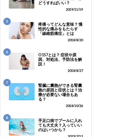
どうすればいい？
2019/11/19
5
疼痛ってどんな意味？ 慢
性的な痛みをもたらす
「線維筋痛症」とは
2018/8/20
6
O157とは？ 症状や原
因、対処法、予防法を解
説！
2018/8/27
7
腎臓に囊胞ができる腎囊
胞の原因と症状とは？治
療が必要ない場合もあ
る？
2018/10/26
8
手足口病でプールに入れ
ても大丈夫？入っていい
のはいつから？
2023/7/12