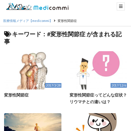
医療情報メディア【medicommi】
変形性関節症
キーワード：#変形性関節症 が含まれる記
事
2017/3/28
2017/12/6
変形性関節症
変形性関節症ってどんな症状？
リウマチとの違いは？