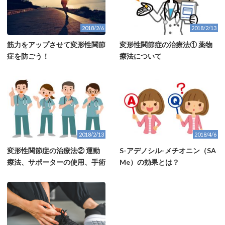
2018/2/6
2018/2/13
筋力をアップさせて変形性関節
変形性関節症の治療法① 薬物
症を防ごう！
療法について
2018/2/13
2018/4/6
変形性関節症の治療法② 運動
S-アデノシル-メチオニン（SA
療法、サポーターの使用、手術
Me）の効果とは？