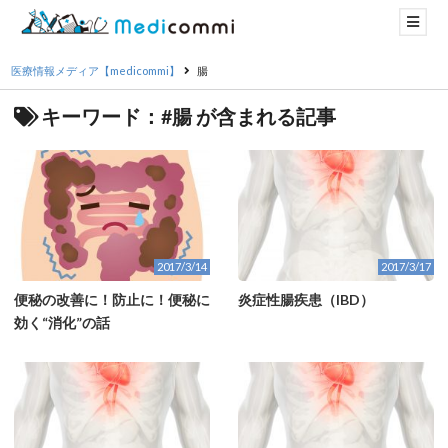
医療情報メディア【medicommi】
腸
キーワード：#腸 が含まれる記事
2017/3/14
2017/3/17
便秘の改善に！防止に！便秘に
炎症性腸疾患（IBD）
効く“消化”の話