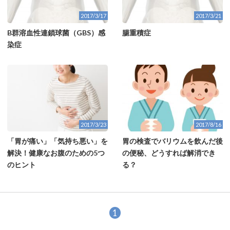
2017/3/17
2017/3/21
B群溶血性連鎖球菌（GBS）感
腸重積症
染症
2017/3/23
2017/8/16
「胃が痛い」「気持ち悪い」を
胃の検査でバリウムを飲んだ後
解決！健康なお腹のための5つ
の便秘、どうすれば解消でき
のヒント
る？
1