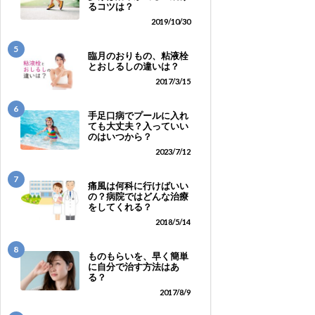
るコツは？
2019/10/30
5
臨月のおりもの、粘液栓
とおしるしの違いは？
2017/3/15
6
手足口病でプールに入れ
ても大丈夫？入っていい
のはいつから？
2023/7/12
7
痛風は何科に行けばいい
の？病院ではどんな治療
をしてくれる？
2018/5/14
8
ものもらいを、早く簡単
に自分で治す方法はあ
る？
2017/8/9