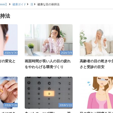
mmi】
健康ガイド
目
健康な目の保持法
持法
2026/6/30
2026/5/8
方の変化と
画面時間が長い人の目の疲れ
高齢者の目の乾きや
をやわらげる環境づくり
さと受診の目安
2018/7/28
2018/1/22