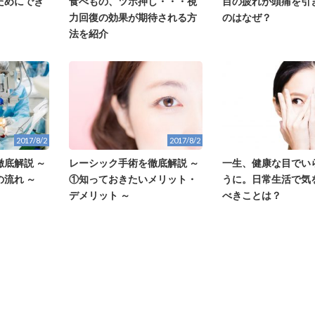
ためにでき
食べもの、ツボ押し・・・視
目の疲れが頭痛を引
力回復の効果が期待される方
のはなぜ？
法を紹介
2017/8/2
2017/8/2
底解説 ～
レーシック手術を徹底解説 ～
一生、健康な目でい
流れ ～
①知っておきたいメリット・
うに。日常生活で気
デメリット ～
べきことは？