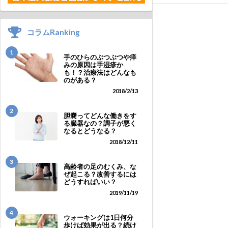
コラムRanking
1
手のひらのぶつぶつや痒
みの原因は手湿疹か
も！？治療法はどんなも
のがある？
2018/2/13
2
胆嚢ってどんな働きをす
る臓器なの？調子が悪く
なるとどうなる？
2018/12/11
3
高齢者の足のむくみ、な
ぜ起こる？改善するには
どうすればいい？
2019/11/19
4
ウォーキングは1日何分
歩けば効果が出る？続け