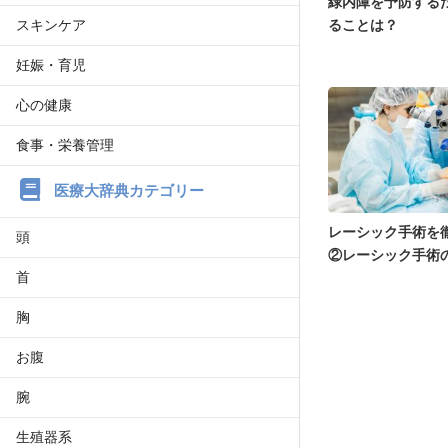
緑内障を予防する
スキンケア
ることは？
妊娠・育児
心の健康
食事・栄養管理
医療大辞典カテゴリー
レーシック手術を徹
頭
②レーシック手術の
首
胸
お腹
腕
生殖器系