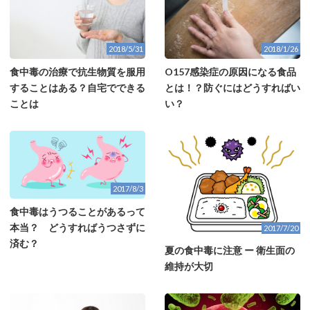
2018/5/31
2018/1/26
食中毒の治療で抗生物質を服用
O157感染症の原因になる食品
することはある？自宅でできる
とは！？防ぐにはどうすればい
ことは
い？
2017/8/3
食中毒はうつることがあるって
本当？ どうすればうつさずに
2017/7/20
済む？
夏の食中毒に注意 ー 衛生面の
維持が大切