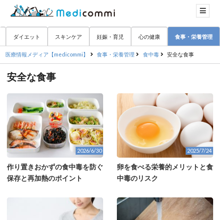
ダイエット
スキンケア
妊娠・育児
心の健康
食事・栄養管理
医療情報メディア【medicommi】
食事・栄養管理
食中毒
安全な食事
安全な食事
2026/6/30
2025/7/24
作り置きおかずの食中毒を防ぐ
卵を食べる栄養的メリットと食
保存と再加熱のポイント
中毒のリスク