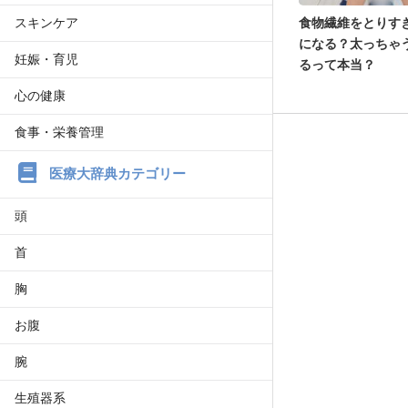
スキンケア
食物繊維をとりす
になる？太っちゃ
妊娠・育児
るって本当？
心の健康
食事・栄養管理
医療大辞典カテゴリー
頭
首
胸
お腹
腕
生殖器系