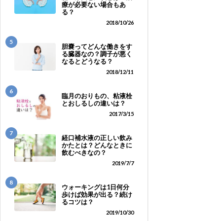
療が必要ない場合もあ
る？
2018/10/26
5
胆嚢ってどんな働きをす
る臓器なの？調子が悪く
なるとどうなる？
2018/12/11
6
臨月のおりもの、粘液栓
とおしるしの違いは？
2017/3/15
7
経口補水液の正しい飲み
かたとは？どんなときに
飲むべきなの？
2019/7/7
8
ウォーキングは1日何分
歩けば効果が出る？続け
るコツは？
2019/10/30