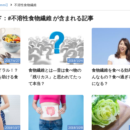
mmi】
不溶性食物繊維
ド：#不溶性食物繊維 が含まれる記事
2017/6/27
2018/10/4
イラル！？
食物繊維とは―昔は食べ物の
食物繊維を食べる効
を助ける食
「残りカス」と思われてたっ
んなもの？食べ過ぎ
て本当？
になる？
2018/10/7
2018/10/8