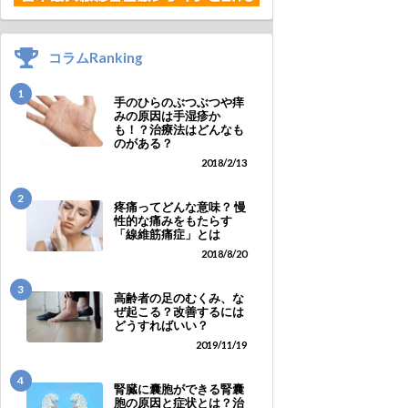
コラムRanking
1
手のひらのぶつぶつや痒
みの原因は手湿疹か
も！？治療法はどんなも
のがある？
2018/2/13
2
疼痛ってどんな意味？ 慢
性的な痛みをもたらす
「線維筋痛症」とは
2018/8/20
3
高齢者の足のむくみ、な
ぜ起こる？改善するには
どうすればいい？
2019/11/19
4
腎臓に囊胞ができる腎囊
胞の原因と症状とは？治