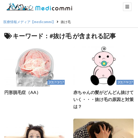
医療情報メディア【medicommi】
抜け毛
キーワード：#抜け毛 が含まれる記事
2017/3/17
2017/9/27
円形脱毛症（AA）
赤ちゃんの髪がどんどん抜けて
いく・・・抜け毛の原因と対策
は？