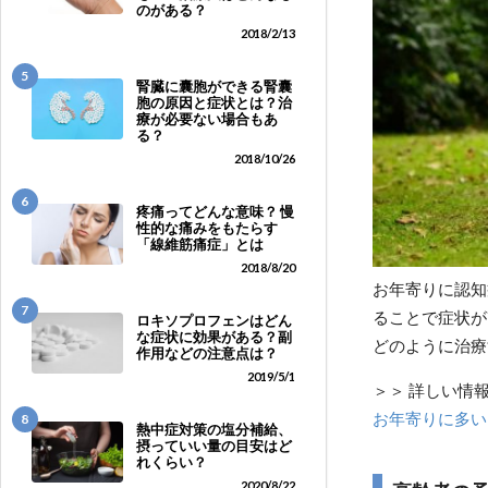
のがある？
2018/2/13
5
腎臓に囊胞ができる腎囊
胞の原因と症状とは？治
療が必要ない場合もあ
る？
2018/10/26
6
疼痛ってどんな意味？ 慢
性的な痛みをもたらす
「線維筋痛症」とは
2018/8/20
お年寄りに認知
7
ることで症状が
ロキソプロフェンはどん
な症状に効果がある？副
どのように治療
作用などの注意点は？
2019/5/1
＞＞ 詳しい情
お年寄りに多い
8
熱中症対策の塩分補給、
摂っていい量の目安はど
れくらい？
2020/8/22