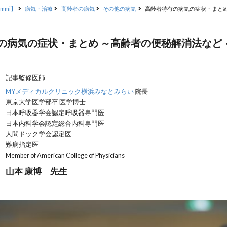
mmi】
病気・治療
高齢者の病気
その他の病気
高齢者特有の病気の症状・まとめ
の病気の症状・まとめ ～高齢者の便秘解消法など 
記事監修医師
MYメディカルクリニック横浜みなとみらい
院長
東京大学医学部卒 医学博士
日本呼吸器学会認定呼吸器専門医
日本内科学会認定総合内科専門医
人間ドック学会認定医
難病指定医
Member of American College of Physicians
山本 康博 先生