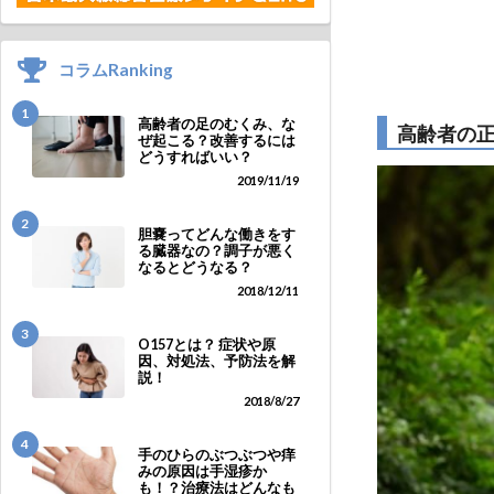
コラムRanking
1
高齢者の足のむくみ、な
高齢者の
ぜ起こる？改善するには
どうすればいい？
2019/11/19
2
胆嚢ってどんな働きをす
る臓器なの？調子が悪く
なるとどうなる？
2018/12/11
3
O157とは？ 症状や原
因、対処法、予防法を解
説！
2018/8/27
4
手のひらのぶつぶつや痒
みの原因は手湿疹か
も！？治療法はどんなも