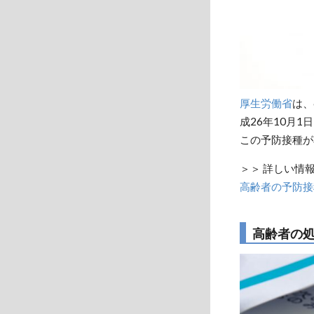
厚生労働省
は、
成26年10月
この予防接種が
＞＞ 詳しい情
高齢者の予防接
高齢者の