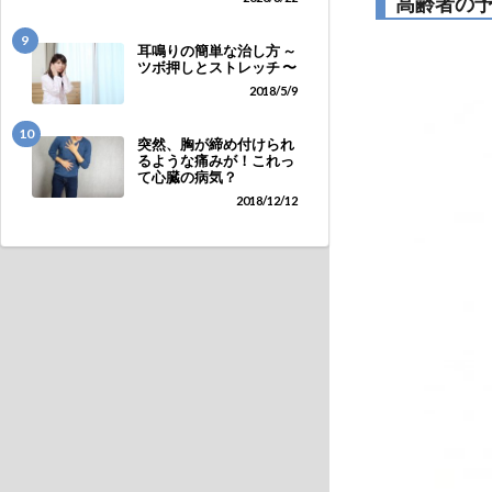
高齢者の
9
耳鳴りの簡単な治し方 ～
ツボ押しとストレッチ 〜
2018/5/9
10
突然、胸が締め付けられ
るような痛みが！これっ
て心臓の病気？
2018/12/12