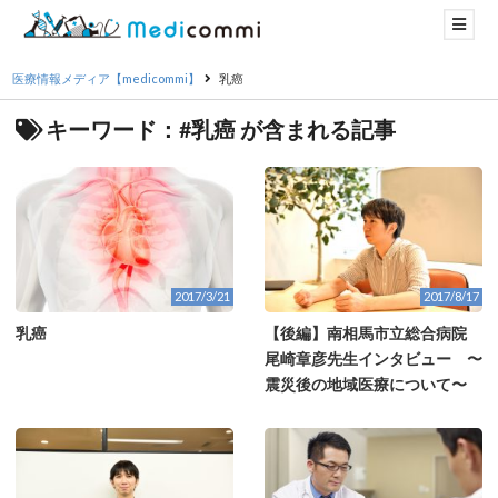
医療情報メディア【medicommi】
乳癌
キーワード：#乳癌 が含まれる記事
2017/3/21
2017/8/17
乳癌
【後編】南相馬市立総合病院
尾崎章彦先生インタビュー 〜
震災後の地域医療について〜