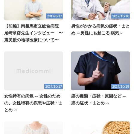
2017/8/17
2017/10/10
【前編】南相馬市立総合病院
男性がかかる病気の症状・まと
尾崎章彦先生インタビュー 〜
め ～男性にも起こる 病気～
震災後の地域医療について〜
2017/10/17
2017/10/18
女性特有の病気 ～ 女性のため
癌の種類・症状・原因など ～
の、女性特有の疾患や症状・ま
癌の症状・まとめ ～
とめ ～