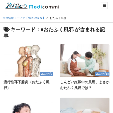
医療情報メディア【medicommi】
おたふく風邪
キーワード：#おたふく風邪 が含まれる記
事
2017/4/5
2017/4/18
流行性耳下腺炎（おたふく風
しんどい妊娠中の風邪、まさか
邪）
おたふく風邪では？