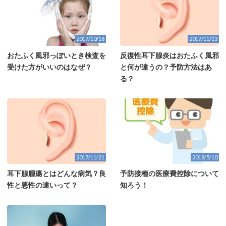
2017/10/16
2017/11/13
おたふく風邪っぽいとき検査を
反復性耳下腺炎はおたふく風邪
受けた方がいいのはなぜ？
と何が違うの？予防方法はあ
る？
2017/11/21
2018/5/10
耳下腺腫瘍とはどんな病気？良
予防接種の医療費控除について
性と悪性の違いって？
知ろう！