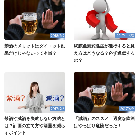
2018/7/9
2017/11/20
禁酒のメリットはダイエット効
網膜色素変性症が進行すると見
果だけじゃないって本当？
え方はどうなる？必ず遺伝する
の？
2017/9/6
2017/6/9
禁酒や減酒を失敗しない方法と
「減酒」のススメ―過度な飲酒
は？計画の立て方や酒量を減ら
はやっぱり危険だった！
すポイント