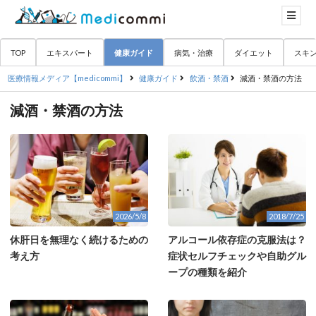
TOP
エキスパート
健康ガイド
病気・治療
ダイエット
スキ
医療情報メディア【medicommi】
健康ガイド
飲酒・禁酒
減酒・禁酒の方法
減酒・禁酒の方法
2026/5/8
2018/7/25
休肝日を無理なく続けるための
アルコール依存症の克服法は？
考え方
症状セルフチェックや自助グル
ープの種類を紹介