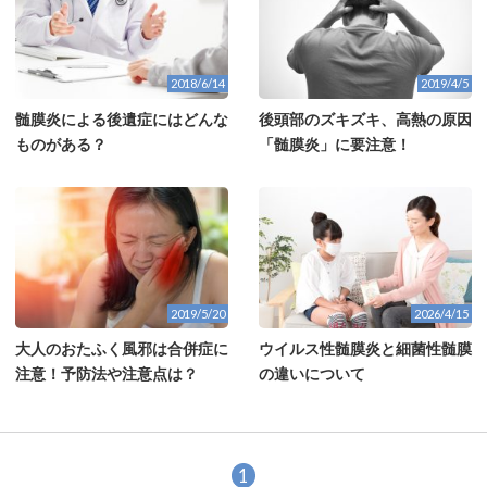
2018/6/14
2019/4/5
髄膜炎による後遺症にはどんな
後頭部のズキズキ、高熱の原因
ものがある？
「髄膜炎」に要注意！
2019/5/20
2026/4/15
大人のおたふく風邪は合併症に
ウイルス性髄膜炎と細菌性髄膜
注意！予防法や注意点は？
の違いについて
1