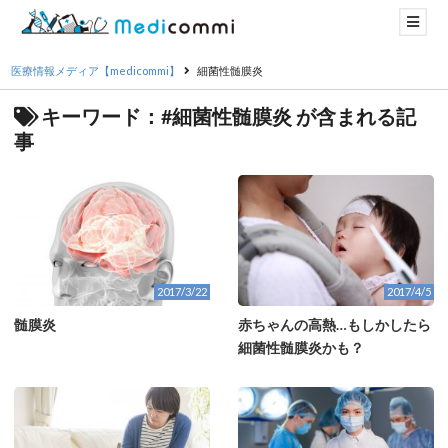
医療情報メディア【medicommi】
細菌性髄膜炎
キーワード：#細菌性髄膜炎 が含まれる記
事
2017/3/22
2017/4/5
髄膜炎
赤ちゃんの高熱…もしかしたら
細菌性髄膜炎かも？