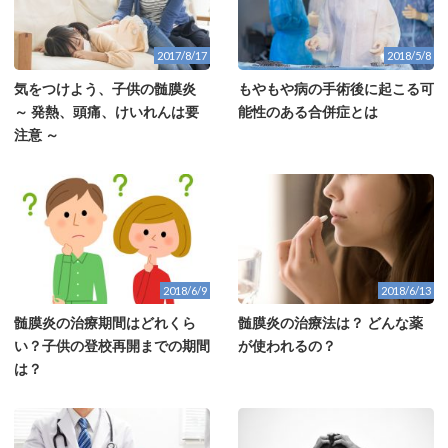
2017/8/17
2018/5/8
気をつけよう、子供の髄膜炎
もやもや病の手術後に起こる可
～ 発熱、頭痛、けいれんは要
能性のある合併症とは
注意 ～
2018/6/9
2018/6/13
髄膜炎の治療期間はどれくら
髄膜炎の治療法は？ どんな薬
い？子供の登校再開までの期間
が使われるの？
は？