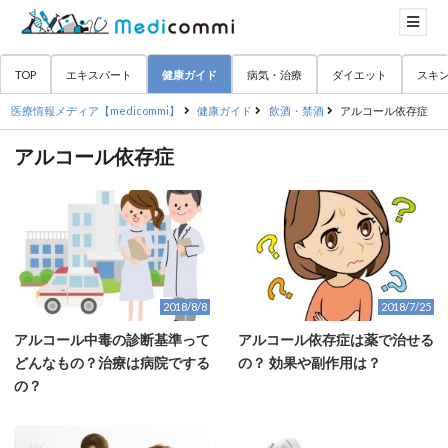
TOP
エキスパート
健康ガイド
病気・治療
ダイエット
スキ
医療情報メディア【medicommi】
健康ガイド
飲酒・禁酒
アルコール依存症
アルコール依存症
2018/8/8
2018/7/25
アルコール中毒の診断基準って
アルコール依存症は薬で治せる
どんなもの？治療は病院でする
の？ 効果や副作用は？
の？