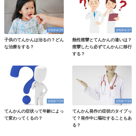
2018/6/19
2018/6/27
子供のてんかんは治るの？どん
熱性痙攣とてんかんの違いは？
な治療をする？
痙攣したら必ずてんかんに移行
する？
2018/7/19
2018/7/23
てんかんの症状って年齢によっ
てんかん発作の症状のタイプっ
て変わってくるの？
て？発作中に嘔吐することもあ
る？