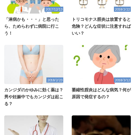
2017/12/13
2018/2/22
「淋病かも・・・」と思った
トリコモナス腟炎は放置すると
ら、ためらわずに病院に行こ
危険？どんな症状に注意すれば
う！
いい？
2018/2/23
2018/3/12
カンジダのかゆみに効く薬は？
萎縮性腟炎はどんな病気？何が
男や妊娠中でもカンジダは起こ
原因で発症するの？
る？