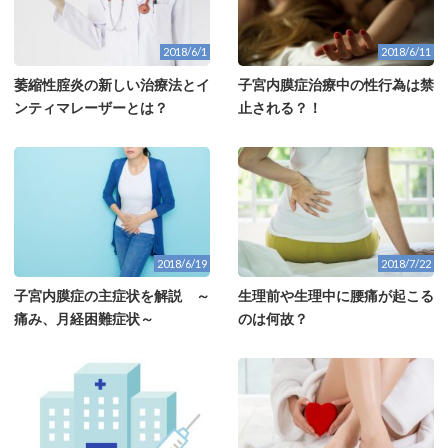
2018/6/1
2018/6/11
萎縮性腟炎の新しい治療法とイ
子宮内膜症治療中の性行為は禁
ンティマレーザーとは？
止される？！
2018/6/19
2018/7/22
子宮内膜症の主症状を解説 ～
生理前や生理中に腰痛が起こる
痛み、月経困難症状～
のは何故？