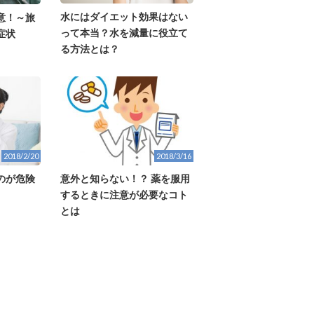
水にはダイエット効果はない
意！～旅
って本当？水を減量に役立て
症状
る方法とは？
2018/2/20
2018/3/16
のが危険
意外と知らない！？ 薬を服用
するときに注意が必要なコト
とは