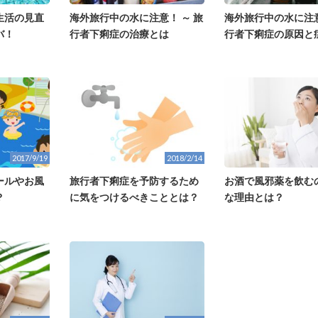
生活の見直
海外旅行中の水に注意！ ～ 旅
海外旅行中の水に注
バ！
行者下痢症の治療とは
行者下痢症の原因と
2017/9/19
2018/2/14
ールやお風
旅行者下痢症を予防するため
お酒で風邪薬を飲む
？
に気をつけるべきこととは？
な理由とは？