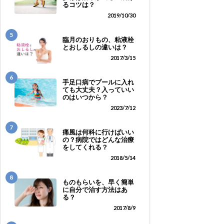
るコツは？
2019/10/30
5
臨月のおりもの、粘液栓
とおしるしの違いは？
2017/3/15
6
手足口病でプールに入れ
ても大丈夫？入っていい
のはいつから？
2023/7/12
7
痛風は何科に行けばいい
の？病院ではどんな治療
をしてくれる？
2018/5/14
8
ものもらいを、早く簡単
に自分で治す方法はあ
る？
2017/8/9