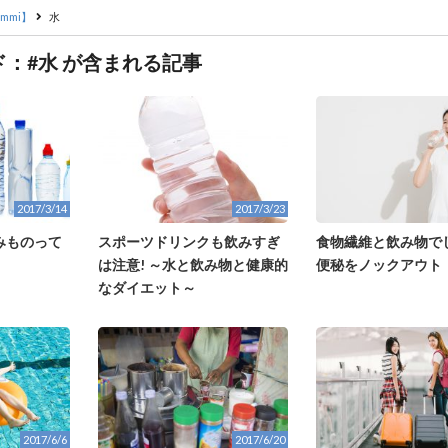
mmi】
水
：#水 が含まれる記事
2017/3/14
2017/3/23
みものって
スポーツドリンクも飲みすぎ
食物繊維と飲み物で
は注意! ～水と飲み物と健康的
便秘をノックアウト
なダイエット～
2017/6/6
2017/6/20