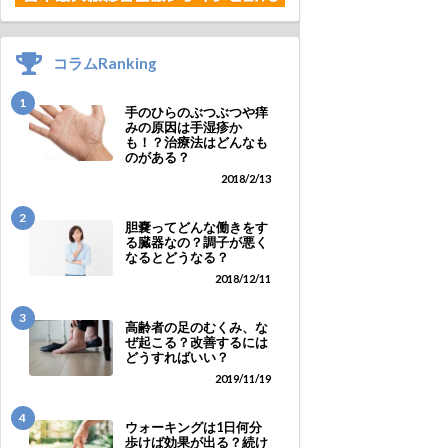
コラムRanking
1
手のひらのぶつぶつや痒
みの原因は手湿疹か
も！？治療法はどんなも
のがある？
2018/2/13
2
胆嚢ってどんな働きをす
る臓器なの？調子が悪く
なるとどうなる？
2018/12/11
3
高齢者の足のむくみ、な
ぜ起こる？改善するには
どうすればいい？
2019/11/19
4
ウォーキングは1日何分
歩けば効果が出る？続け