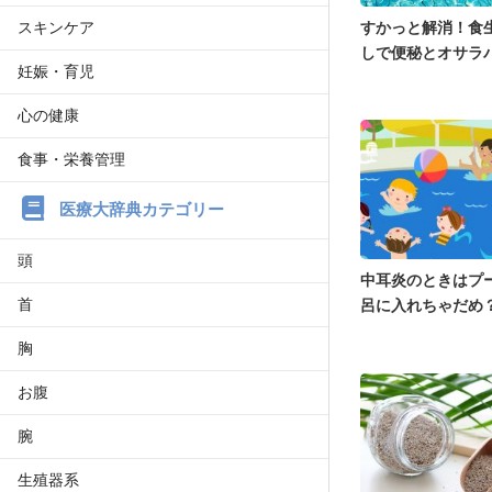
スキンケア
すかっと解消！食
しで便秘とオサラ
妊娠・育児
心の健康
食事・栄養管理
医療大辞典カテゴリー
頭
中耳炎のときはプ
首
呂に入れちゃだめ
胸
お腹
腕
生殖器系