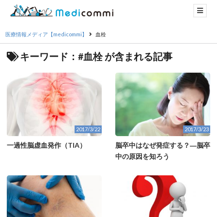
医療情報メディア【medicommi】
血栓
キーワード：#血栓 が含まれる記事
2017/3/22
2017/3/23
一過性脳虚血発作（TIA）
脳卒中はなぜ発症する？―脳卒
中の原因を知ろう