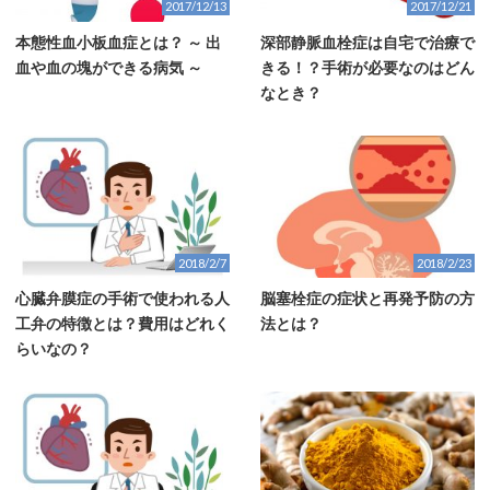
2017/12/13
2017/12/21
本態性血小板血症とは？ ～ 出
深部静脈血栓症は自宅で治療で
血や血の塊ができる病気 ～
きる！？手術が必要なのはどん
なとき？
2018/2/7
2018/2/23
心臓弁膜症の手術で使われる人
脳塞栓症の症状と再発予防の方
工弁の特徴とは？費用はどれく
法とは？
らいなの？