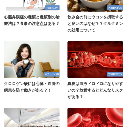
2018/3/1
2018/3/24
心臓弁膜症の種類と種類別の治
飲み会の前にウコンを摂取する
療法は？食事の注意点はある？
と良いのはなぜ？？クルクミン
の効用について
2018/3/28
2018/9/29
クロロゲン酸には心臓・血管の
真夏は血液ドロドロになりやす
疾患を防ぐ働きがある？！
いの？放置するとどんなリスク
がある？