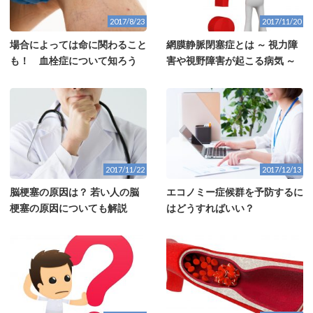
2017/8/23
2017/11/20
場合によっては命に関わること
網膜静脈閉塞症とは ～ 視力障
も！ 血栓症について知ろう
害や視野障害が起こる病気 ～
2017/11/22
2017/12/13
脳梗塞の原因は？ 若い人の脳
エコノミー症候群を予防するに
梗塞の原因についても解説
はどうすればいい？